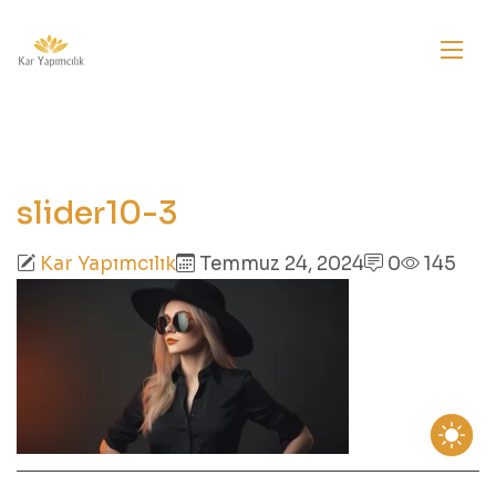
slider10-3
Kar Yapımcılık
Temmuz 24, 2024
0
145