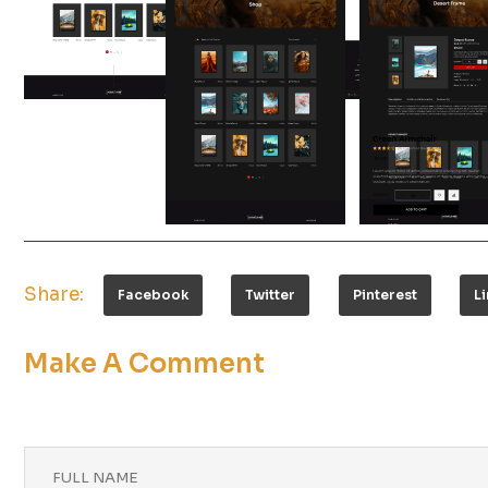
Share:
Facebook
Twitter
Pinterest
L
Make A Comment