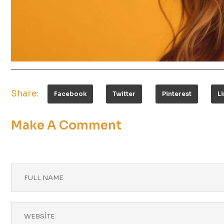
Share:
Facebook
Twitter
Pinterest
L
Make A Comment