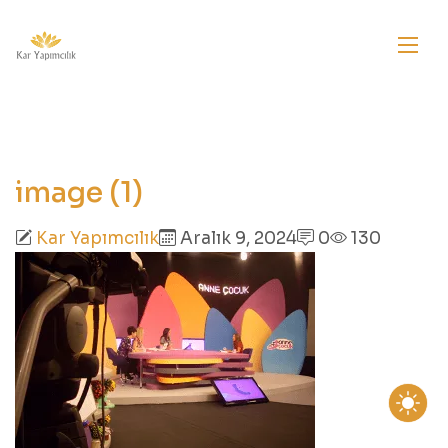
image (1)
Kar Yapımcılık
Aralık 9, 2024
0
130