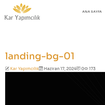
ANA SAYFA
landing-bg-01
Kar Yapımcılık
Haziran 17, 2024
0
173