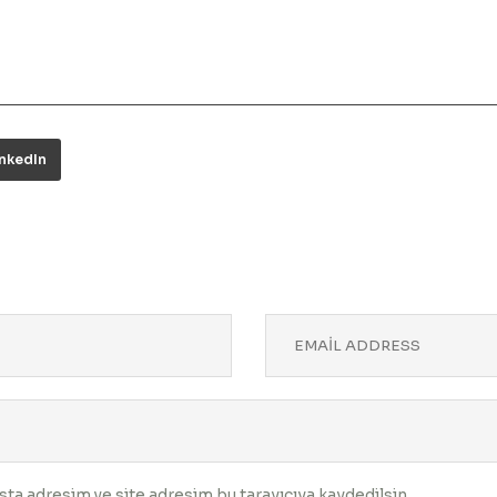
inkedIn
ta adresim ve site adresim bu tarayıcıya kaydedilsin.