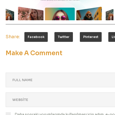
Share:
Facebook
Twitter
Pinterest
L
Make A Comment
Daha sonraki yorumlarımda kullanılması için adım, e-pos