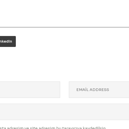
inkedIn
ta adresim ve site adresim bu tarayıcıya kaydedilsin.