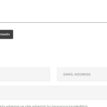
inkedIn
ta adresim ve site adresim bu tarayıcıya kaydedilsin.