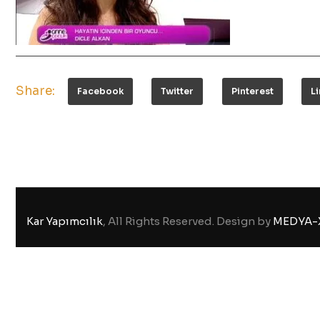
Share:
Facebook
Twitter
Pinterest
L
Kar Yapımcılık
, All Rights Reserved. Design by
MEDYA-